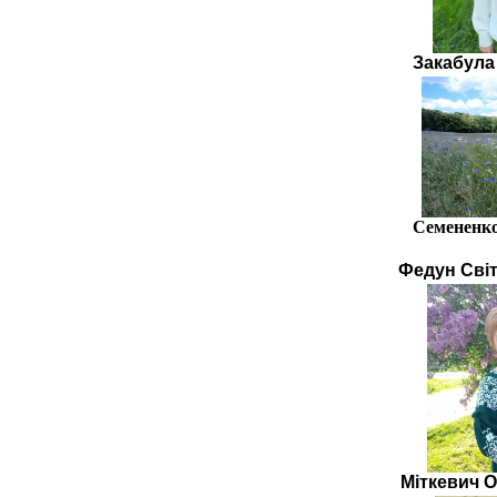
Закабула
Семененко
Федун Сві
Міткевич 