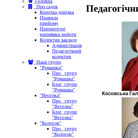
Головна
Педагогічн
Про садок
Коротка довідка
Правила
прийому
Пріоритетні
напрямки роботи
Колектив закладу
Адміністрація
Педагогічний
колектив
Наші групи
"Ромашка"
Про групу
"Ромашка"
Блог групи
"Ромашка"
Косовська Га
"Веселка"
Про групу
"Веселка"
Блог групи
"Веселка"
"Колосок"
Про групу
"Колосок"