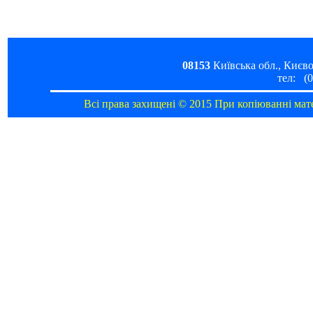
08153
Київська обл.,
Києво
тел: (0
Всі права захищені © 2015 При копіюванні мат