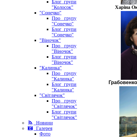
Блог групи
Харіна О
"Колосок"
"Сонечко"
Про групу
"Сонечко"
Блог групи
"Сонечко"
"Віночок"
Про групу
"Віночок"
Блог групи
"Віночок"
"Калинка"
Про групу
"Калинка"
Грабовенко
Блог групи
"Калинка"
"Світлячок"
Про групу
"Світлячок"
Блог групи
"Світлячок"
Новини
Галерея
Фото