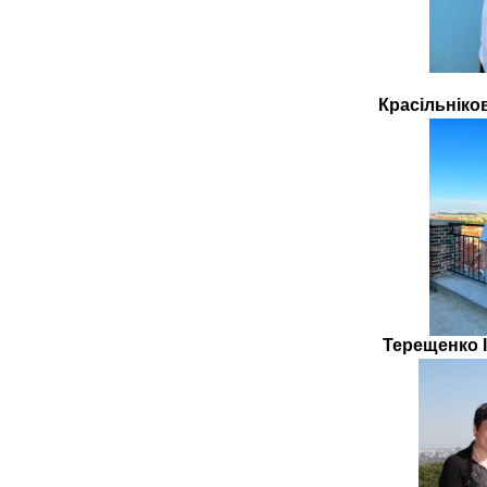
Красільніко
Терещенко І