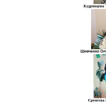
Кудрявцева 
Шевченко Ол
Єремєєва 