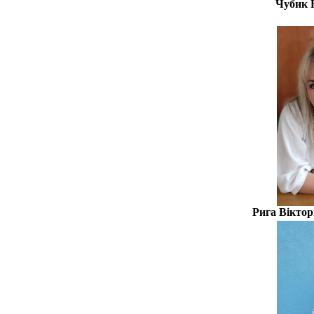
Чубик 
Рига Вікто